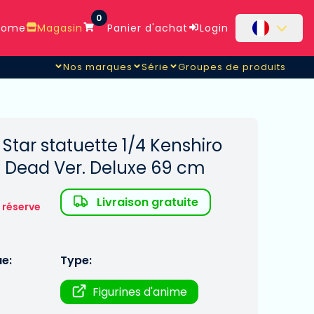
0
ome
Magasin
Panier d'achat
Login
Nos marques
Série
Groupes de produits
h Star statuette 1/4 Kenshiro
y Dead Ver. Deluxe 69 cm
Livraison gratuite
 réserve
ue:
Type:
Figurines d'anime