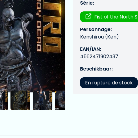
Série:
Fist of the North 
Personnage:
Kenshirou (Ken)
EAN/IAN:
4562471902437
Beschikbaar:
En rupture de stock