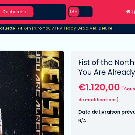
earch
Use setting
18+
Recherche
H
tatuette 1/4 Kenshiro You Are Already Dead Ver. Deluxe
atuette 1/4 Kenshiro You Are Already Dead Ver. Deluxe
Fist of the Nort
You Are Alread
€1.120,00
[Sous
de modifications]
Date de livraison prév
N/A