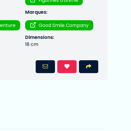
Figurines d'anime
Marques:
venture
Good Smile Company
Dimensions:
18 cm