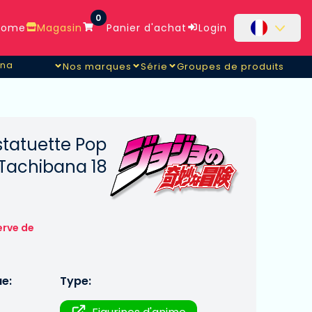
0
ome
Magasin
Panier d'achat
Login
ana
Nos marques
Série
Groupes de produits
ana
statuette Pop
 Tachibana 18
erve de
ue:
Type: