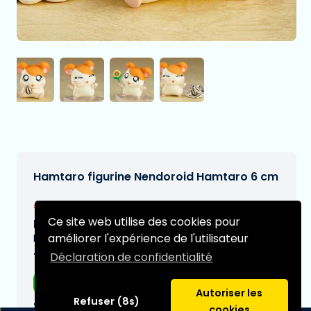
Hamtaro figurine Nendoroid Hamtaro 6 cm
€57,95
[Sous réserve de modifications]
Ce site web utilise des cookies pour
Date de livraison prévue:
améliorer l'expérience de l'utilisateur
N/A
Déclaration de confidentialité
Type:
Figurines d'anime
Autoriser les
Refuser (8s)
Série:
cookies