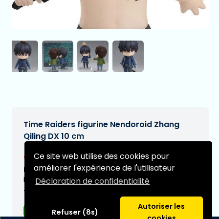
Time Raiders figurine Nendoroid Zhang
Qiling DX 10 cm
€85,95
Ce site web utilise des cookies pour
[Sous réserve de modifications]
améliorer l'expérience de l'utilisateur
Date de livraison prévue:
N/A
Déclaration de confidentialité
Type:
Autoriser les
Figurines d'anime
Refuser (8s)
cookies