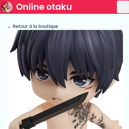
Online otaku
Ou
← Retour à la boutique