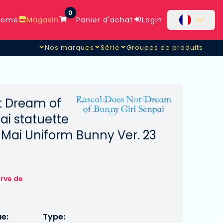
0
ome
Magasin
Panier d'achat
Login
Nos marques
Série
Groupes de produits
Ver.
t Dream of
ai statuette
 Mai Uniform Bunny Ver. 23
rve de
ue:
Type: