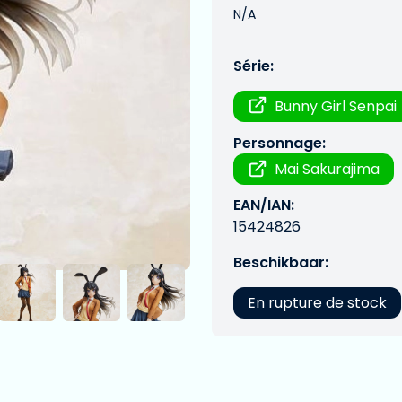
N/A
Série:
Bunny Girl Senpai
Personnage:
Mai Sakurajima
EAN/IAN:
15424826
Beschikbaar:
En rupture de stock