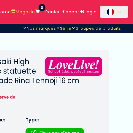
0
ome
Magasin
Panier d'achat
Login
Nos marques
Série
Groupes de produits
ennoji
saki High
b statuette
ade Rina Tennoji 16 cm
erve de
ue:
Type: