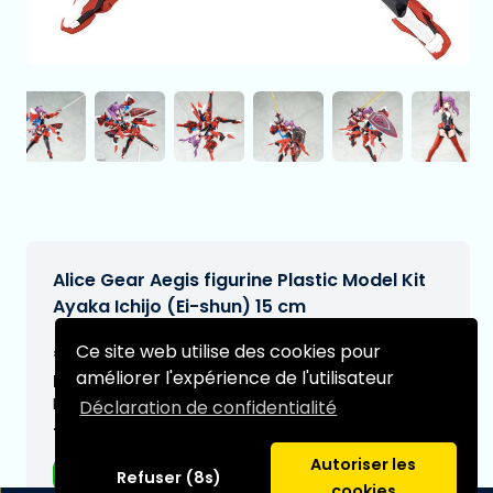
Alice Gear Aegis figurine Plastic Model Kit
Ayaka Ichijo (Ei-shun) 15 cm
€80,95
Ce site web utilise des cookies pour
[Sous réserve de modifications]
améliorer l'expérience de l'utilisateur
Date de livraison prévue:
N/A
Déclaration de confidentialité
Type:
Autoriser les
Figurines d'anime
Refuser (8s)
cookies