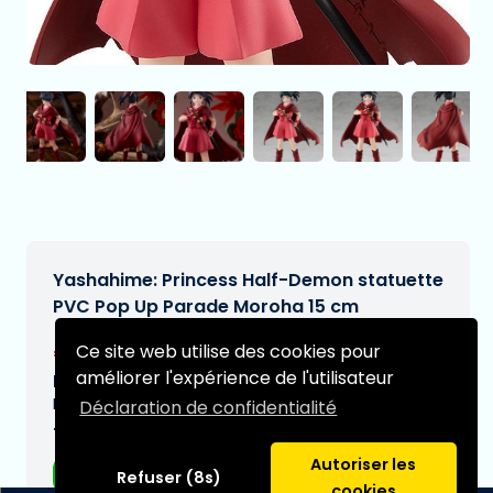
Yashahime: Princess Half-Demon statuette
PVC Pop Up Parade Moroha 15 cm
€40,95
Ce site web utilise des cookies pour
[Sous réserve de modifications]
améliorer l'expérience de l'utilisateur
Date de livraison prévue:
N/A
Déclaration de confidentialité
Type:
Autoriser les
Figurines d'anime
Refuser (8s)
cookies