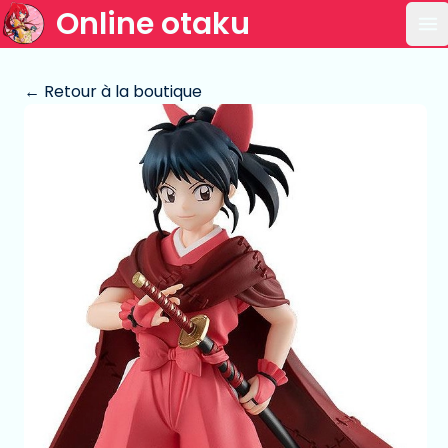
Online otaku
Ou
← Retour à la boutique