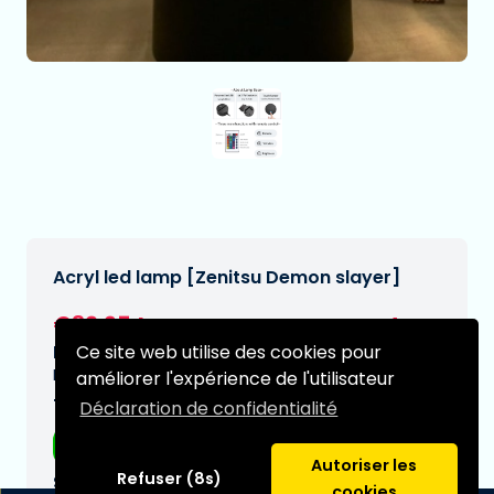
Acryl led lamp [Zenitsu Demon slayer]
€32,95
[Sous réserve de modifications]
Ce site web utilise des cookies pour
Date de livraison prévue:
N/A
améliorer l'expérience de l'utilisateur
Type:
Déclaration de confidentialité
Lampes
Autoriser les
Refuser (8s)
Série:
cookies