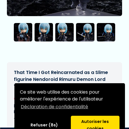
That Time I Got Reincarnated as a Slime
figurine Nendoroid Rimuru Demon Lord
Ver. 10 cm
Ce site web utilise des cookies pour
€78,95
améliorer l'expérience de l'utilisateur
[Sous réserve de modifications]
Date de livraison prévue:
Déclaration de confidentialité
N/A
Type:
Autoriser les
Refuser (8s)
cookies