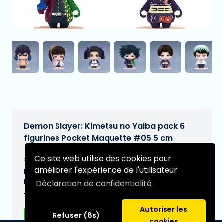
Demon Slayer: Kimetsu no Yaiba pack 6
figurines Pocket Maquette #05 5 cm
€29,95
Ce site web utilise des cookies pour
[Sous réserve de modifications]
améliorer l'expérience de l'utilisateur
Date de livraison prévue:
N/A
Déclaration de confidentialité
Type:
Autoriser les
Figurines d'anime
Refuser (8s)
cookies