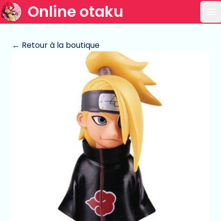
Online otaku
Ou
← Retour à la boutique