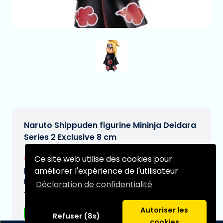
Naruto Shippuden figurine Mininja Deidara
Series 2 Exclusive 8 cm
€10,95
Ce site web utilise des cookies pour
[Sous réserve de modifications]
améliorer l'expérience de l'utilisateur
Date de livraison prévue:
N/A
Déclaration de confidentialité
Type:
Autoriser les
Figurines d'anime
Refuser (8s)
cookies