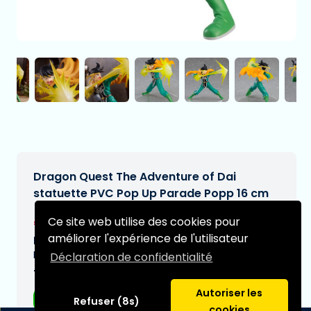
Dragon Quest The Adventure of Dai
statuette PVC Pop Up Parade Popp 16 cm
€39,95
Ce site web utilise des cookies pour
[Sous réserve de modifications]
améliorer l'expérience de l'utilisateur
Date de livraison prévue:
N/A
Déclaration de confidentialité
Type:
Autoriser les
Figurines d'anime
Refuser (8s)
cookies