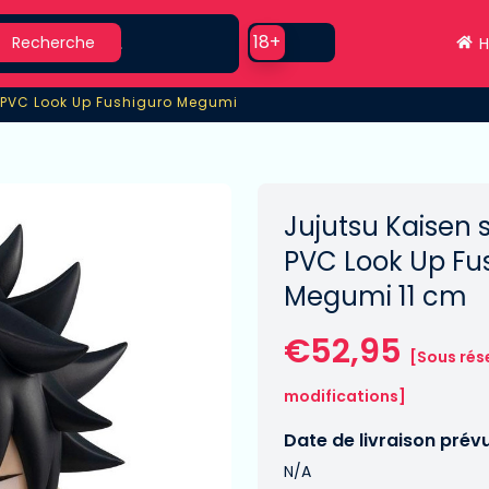
earch
Use setting
18+
Recherche
H
e PVC Look Up Fushiguro Megumi
 PVC Look Up Fushiguro Megumi
Jujutsu Kaisen 
PVC Look Up Fu
Megumi 11 cm
€52,95
[Sous rés
modifications]
Date de livraison prév
N/A