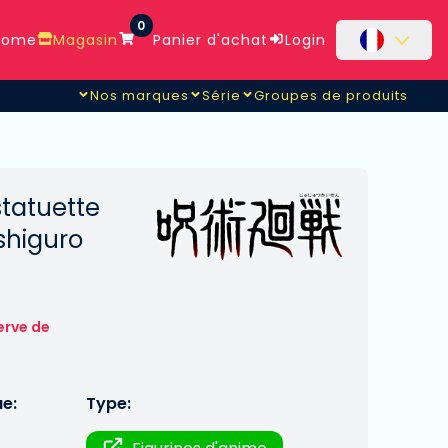
0
ome
Magasin
Panier d'achat
Login
Nos marques
Série
Groupes de produits
statuette
shiguro
erve de
ue:
Type: