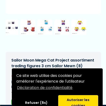
Sailor Moon Mega Cat Project assortiment
trading figures 3 cm Sailor Mewn (8)
€73,95
Ce site web utilise des cookies pour
[Sous réserve de modifications]
améliorer l'expérience de l'utilisateur
Date de livraison prévue:
N/A
Déclaration de confidentialité
Type:
Autoriser les
Figurines d'anime
Refuser (8s)
cookies