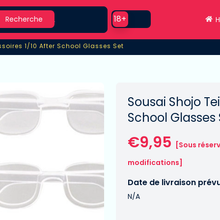
earch
Use setting
18+
Recherche
H
soires 1/10 After School Glasses Set
soires 1/10 After School Glasses Set
Sousai Shojo Tei
School Glasses 
€9,95
[Sous réser
modifications]
Date de livraison prév
N/A