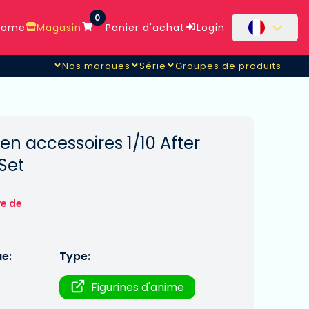
0
ome
Magasin
Panier d'achat
Login
Nos marques
Série
Groupes de produits
en accessoires 1/10 After
Set
ve de
ue:
Type:
Figurines d'anime