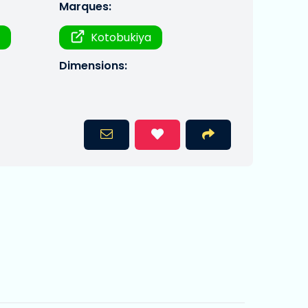
Marques:
n
Kotobukiya
Dimensions: