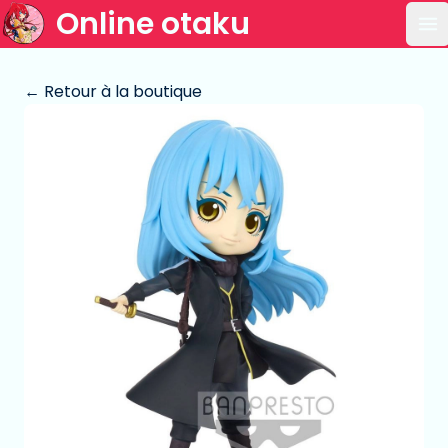
Online otaku
Ou
← Retour à la boutique