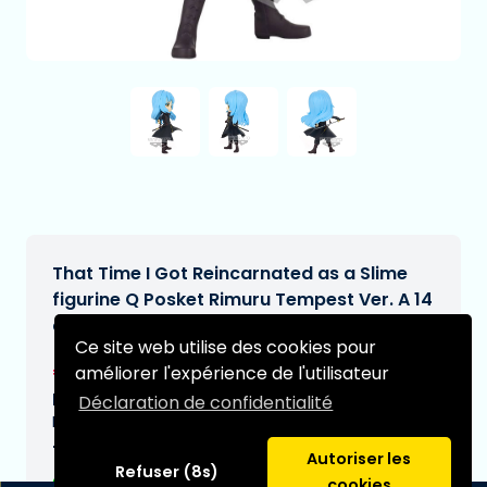
That Time I Got Reincarnated as a Slime
figurine Q Posket Rimuru Tempest Ver. A 14
cm
Ce site web utilise des cookies pour
€30,95
améliorer l'expérience de l'utilisateur
[Sous réserve de modifications]
Date de livraison prévue:
Déclaration de confidentialité
N/A
Type:
Autoriser les
Refuser (8s)
cookies