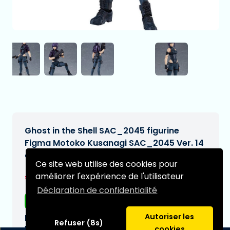
Ghost in the Shell SAC_2045 figurine
Figma Motoko Kusanagi SAC_2045 Ver. 14
cm
Ce site web utilise des cookies pour
€109,97
améliorer l'expérience de l'utilisateur
[Sous réserve de modifications]
Déclaration de confidentialité
Livraison gratuite
Autoriser les
Date de livraison prévue:
Refuser (8s)
N/A
cookies