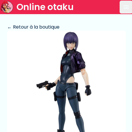
Online otaku
Ou
← Retour à la boutique