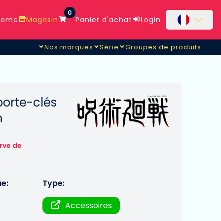
0
ome
Magasin
Panier d'achat
Login
Nos marques
Série
Groupes de produits
porte-clés
m
rve de
ue:
Type:
Accessoires