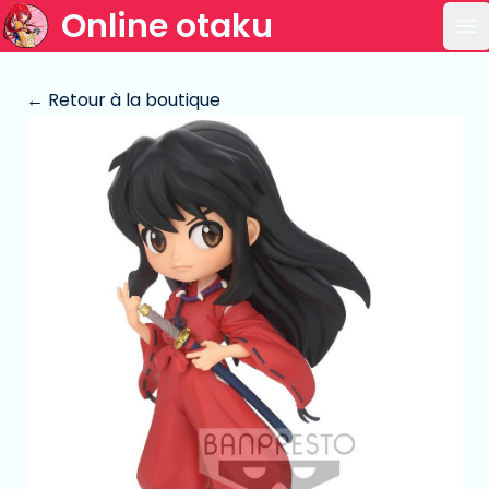
Online otaku
Ou
← Retour à la boutique