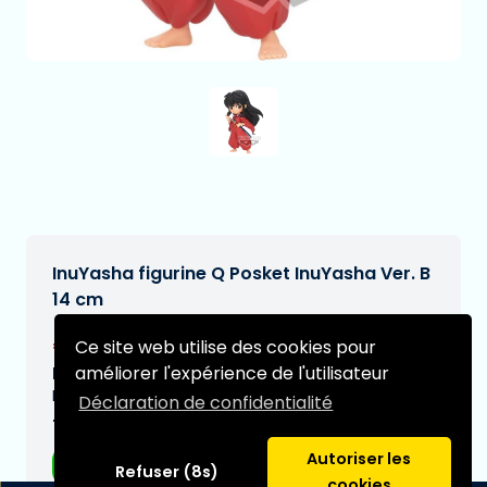
InuYasha figurine Q Posket InuYasha Ver. B
14 cm
€31,14
Ce site web utilise des cookies pour
[Sous réserve de modifications]
améliorer l'expérience de l'utilisateur
Date de livraison prévue:
N/A
Déclaration de confidentialité
Type:
Autoriser les
Figurines d'anime
Refuser (8s)
cookies