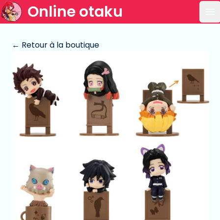
Online otaku
Ou
← Retour à la boutique