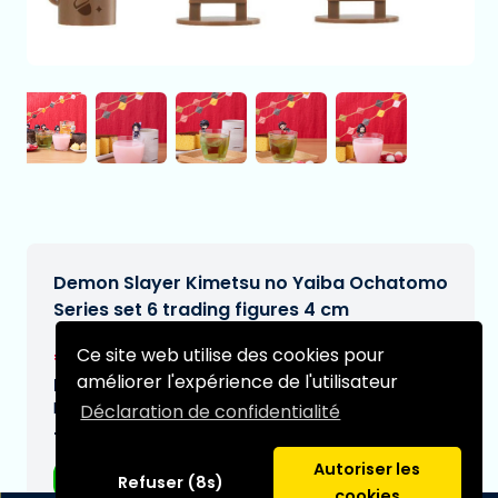
Demon Slayer Kimetsu no Yaiba Ochatomo
Series set 6 trading figures 4 cm
€78,99
Ce site web utilise des cookies pour
[Sous réserve de modifications]
améliorer l'expérience de l'utilisateur
Date de livraison prévue:
N/A
Déclaration de confidentialité
Type:
Autoriser les
Figurines d'anime
Refuser (8s)
cookies