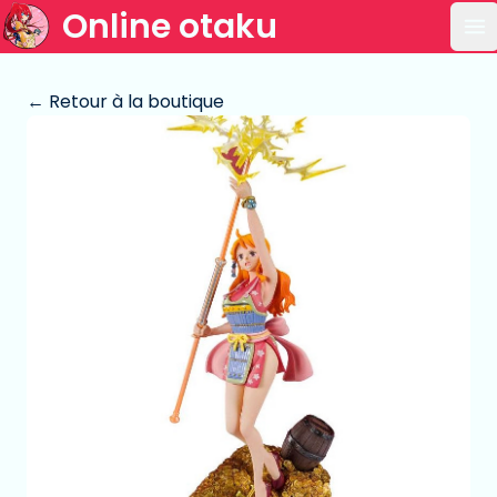
Online otaku
Ou
← Retour à la boutique