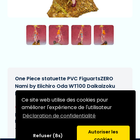
One Piece statuette PVC FiguartsZERO
Nami by Eiichiro Oda WT100 Daikaizoku
Hyakkei 28 cm
Ce site web utilise des cookies pour
€55,99
améliorer l'expérience de l'utilisateur
[Sous réserve de modifications]
Date de livraison prévue:
Déclaration de confidentialité
N/A
Type:
Autoriser les
Refuser (8s)
cookies