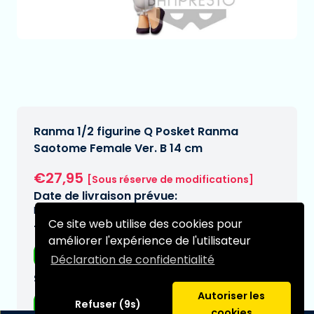
Ranma 1/2 figurine Q Posket Ranma
Saotome Female Ver. B 14 cm
€27,95
[Sous réserve de modifications]
Date de livraison prévue:
N/A
Ce site web utilise des cookies pour
Type:
améliorer l'expérience de l'utilisateur
Figurines d'anime
Déclaration de confidentialité
Série:
Autoriser les
Ranma
Refuser (9s)
cookies