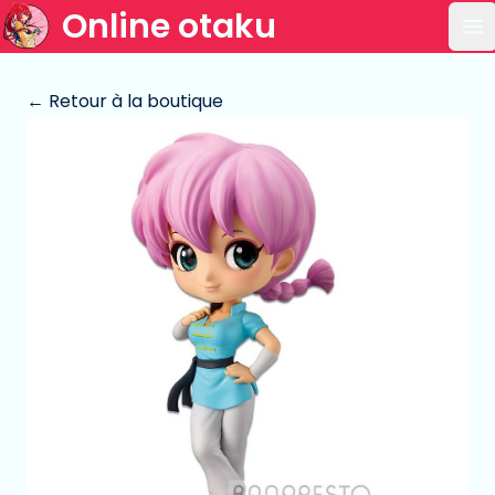
Online otaku
Ou
← Retour à la boutique