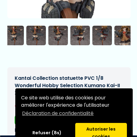
Kantai Collection statuette PVC 1/8
Wonderful Hobby Selection Kumano Kai-II
23 cm
Ce site web utilise des cookies pour
€214,95
améliorer l'expérience de l'utilisateur
[Sous réserve de modifications]
Déclaration de confidentialité
Livraison gratuite
Autoriser les
Date de livraison prévue:
Refuser (8s)
N/A
cookies