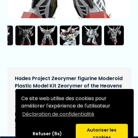
Hades Project Zeorymer figurine Moderoid
Plastic Model Kit Zeorymer of the Heavens
15 cm
Ce site web utilise des cookies pour
€69,95
améliorer l'expérience de l'utilisateur
[Sous réserve de modifications]
Déclaration de confidentialité
Date de livraison prévue:
N/A
Type:
Autoriser les
Refuser (8s)
cookies