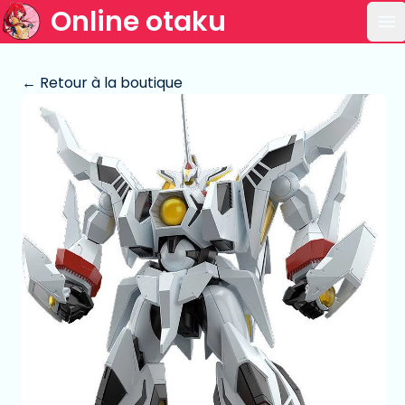
Online otaku
Ou
← Retour à la boutique