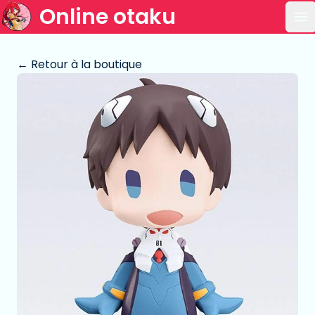
Online otaku
Ou
← Retour à la boutique