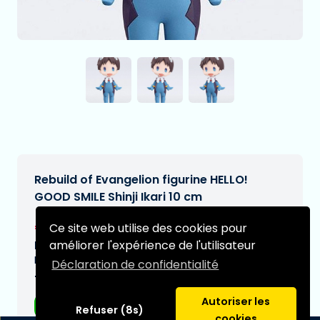
Rebuild of Evangelion figurine HELLO!
GOOD SMILE Shinji Ikari 10 cm
€16,95
Ce site web utilise des cookies pour
[Sous réserve de modifications]
améliorer l'expérience de l'utilisateur
Date de livraison prévue:
N/A
Déclaration de confidentialité
Type:
Autoriser les
Figurines d'anime
Refuser (8s)
cookies