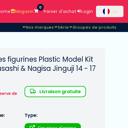
0
ome
Magasin
Panier d'achat
Login
Nos marques
Série
Groupes de produits
Musashi & Nagisa Jinguji 14 -
s figurines Plastic Model Kit
ashi & Nagisa Jinguji 14 - 17
Livraison gratuite
serve de
ue:
Type: