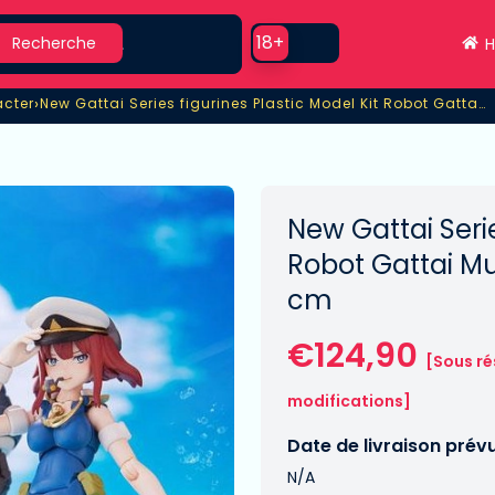
earch
Use setting
18+
Recherche
H
›
acter
New Gattai Series figurines Plastic Model Kit Robot Gattai Musashi & Nagisa Jinguji 14 -
acter
New Gattai Series figurines Plastic Model Kit Robot Gattai 
New Gattai Serie
Robot Gattai Mus
cm
€124,90
[Sous ré
modifications]
Date de livraison prév
N/A