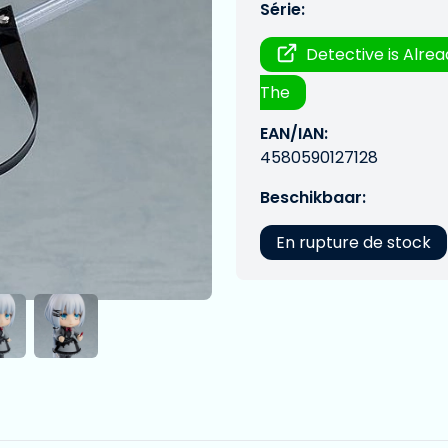
Série:
Detective is Alre
The
EAN/IAN:
4580590127128
Beschikbaar:
En rupture de stock