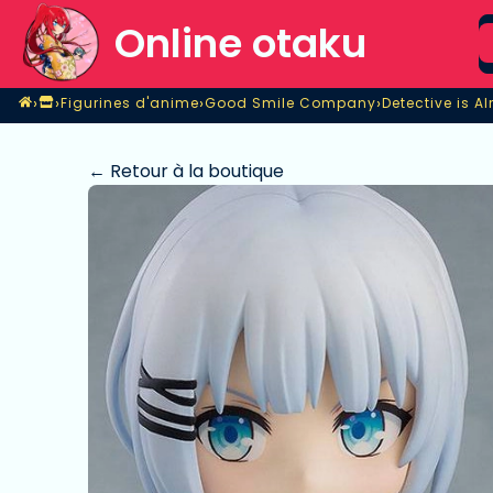
S
Online otaku
Home
›
›
›
›
Figurines d'anime
Good Smile Company
Detective is A
Magasin
Figurines d'anime
Good Smile Company
Detective is A
← Retour à la boutique