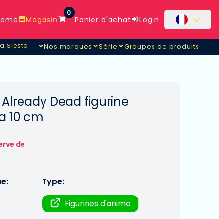
0
ome
Magasin
Panier d'achat
Login
id Siesta
Nos marques
Série
Groupes de produits
d Siesta
s Already Dead figurine
ta 10 cm
erve de
ue:
Type:
Figurines d'anime