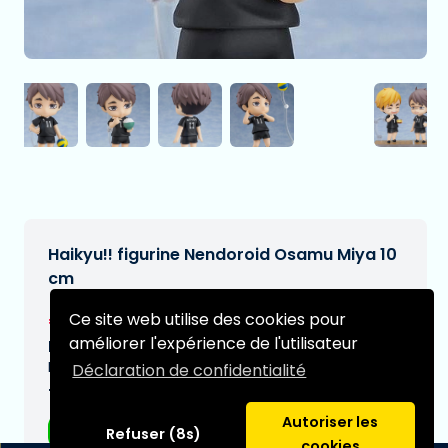
Haikyu!! figurine Nendoroid Osamu Miya 10
cm
€49,95
Ce site web utilise des cookies pour
[Sous réserve de modifications]
améliorer l'expérience de l'utilisateur
Date de livraison prévue:
N/A
Déclaration de confidentialité
Type:
Autoriser les
Figurines d'anime
Refuser (8s)
cookies