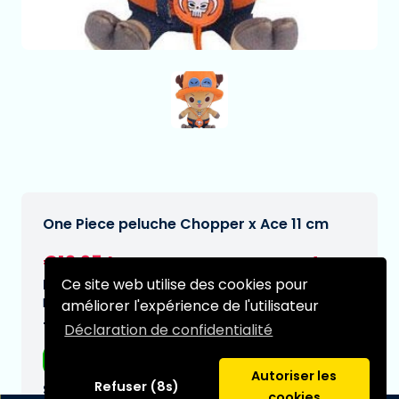
One Piece peluche Chopper x Ace 11 cm
€12,95
[Sous réserve de modifications]
Ce site web utilise des cookies pour
Date de livraison prévue:
N/A
améliorer l'expérience de l'utilisateur
Type:
Déclaration de confidentialité
Peluche
Autoriser les
Refuser (8s)
Série:
cookies