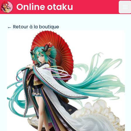
Online otaku
Ou
← Retour à la boutique