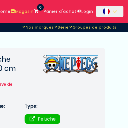
0
ome
Magasin
Panier d'achat
Login
Nos marques
Série
Groupes de produits
che
20 cm
rve de
ue:
Type:
Peluche