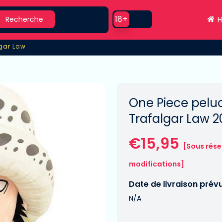
earch
Use setting
18+
Recherche
H
gar Law
gar Law
One Piece pelu
Trafalgar Law 
€15,95
[Sous rése
modifications]
Date de livraison prév
N/A