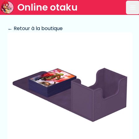
Online otaku
Ou
← Retour à la boutique