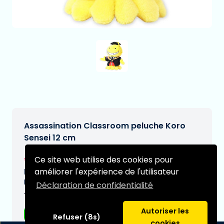
Assassination Classroom peluche Koro
Sensei 12 cm
€12,95
Ce site web utilise des cookies pour
[Sous réserve de modifications]
améliorer l'expérience de l'utilisateur
Date de livraison prévue:
N/A
Déclaration de confidentialité
Type:
Autoriser les
Peluche
Refuser (8s)
cookies