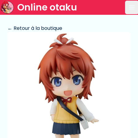
Online otaku
Ou
← Retour à la boutique