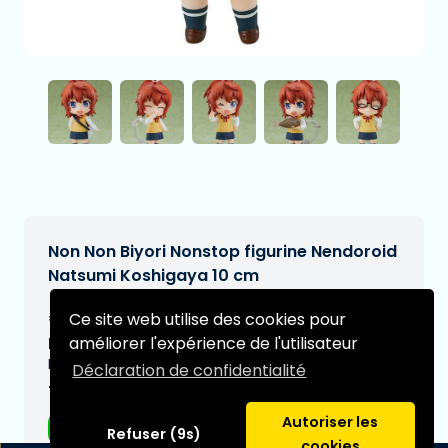
Non Non Biyori Nonstop figurine Nendoroid
Natsumi Koshigaya 10 cm
€52,95
Ce site web utilise des cookies pour
[Sous réserve de modifications]
améliorer l'expérience de l'utilisateur
Date de livraison prévue:
N/A
Déclaration de confidentialité
Type:
Autoriser les
Figurines d'anime
Refuser (9s)
cookies