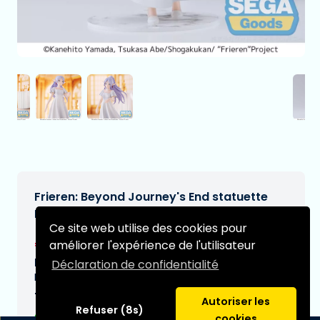
Frieren: Beyond Journey's End statuette
Luminasta PVC Frieren In Vorig 17 cm
Ce site web utilise des cookies pour
€21,99
améliorer l'expérience de l'utilisateur
[Sous réserve de modifications]
Date de livraison prévue:
Déclaration de confidentialité
N/A
Type:
Autoriser les
Refuser (8s)
cookies