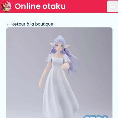
Online otaku
Ou
← Retour à la boutique