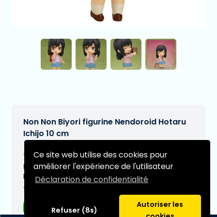
Non Non Biyori figurine Nendoroid Hotaru
Ichijo 10 cm
€50,95
Ce site web utilise des cookies pour
[Sous réserve de modifications]
améliorer l'expérience de l'utilisateur
Date de livraison prévue:
N/A
Déclaration de confidentialité
Type:
Autoriser les
Figurines d'anime
Refuser (8s)
cookies