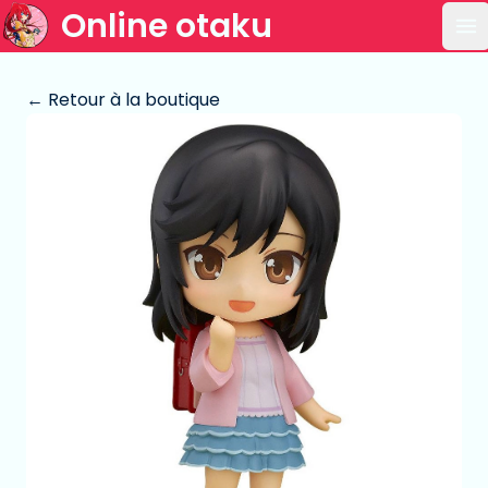
Online otaku
Ou
← Retour à la boutique