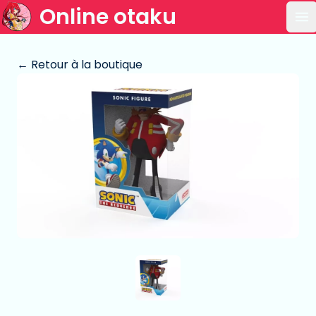
Online otaku
Ou
← Retour à la boutique