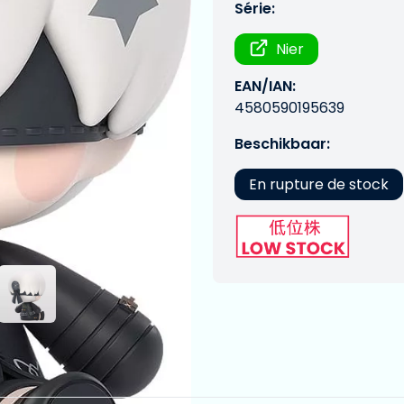
Série:
Nier
EAN/IAN:
4580590195639
Beschikbaar:
En rupture de stock