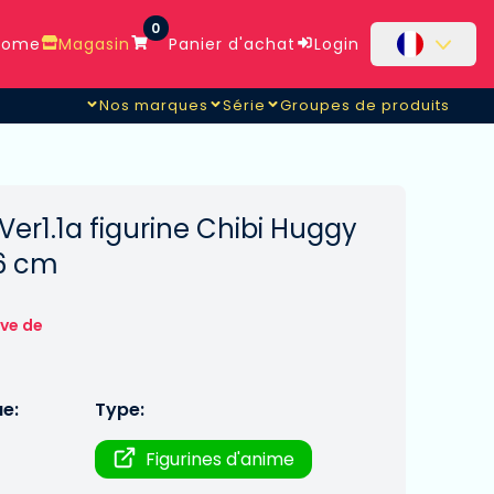
0
ome
Magasin
Panier d'achat
Login
Nos marques
Série
Groupes de produits
er1.1a figurine Chibi Huggy
6 cm
rve de
ue:
Type:
Figurines d'anime