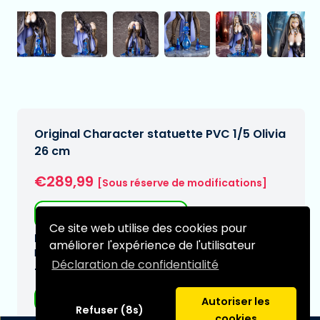
Original Character statuette PVC 1/5 Olivia
26 cm
€289,99
[Sous réserve de modifications]
Livraison gratuite
Ce site web utilise des cookies pour
Date de livraison prévue:
améliorer l'expérience de l'utilisateur
N/A
Déclaration de confidentialité
Type:
Figurines Hentai
Autoriser les
Refuser (8s)
cookies