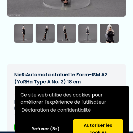
NieR:Automata statuette Form-ISM A2
(YoRHa Type A No. 2) 18 cm
€45,99
Ce site web utilise des cookies pour
[Sous réserve de modifications]
améliorer l'expérience de l'utilisateur
Date de livraison prévue:
N/A
Déclaration de confidentialité
Type:
Autoriser les
Figurines d'anime
Refuser (8s)
cookies