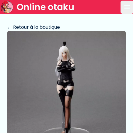
Online otaku
Ou
← Retour à la boutique