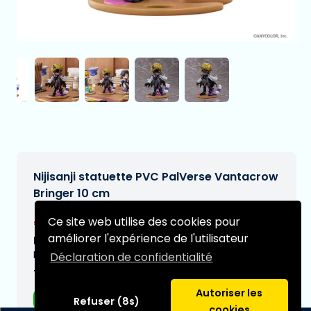
Nijisanji statuette PVC PalVerse Vantacrow
Bringer 10 cm
€36,99
Ce site web utilise des cookies pour
[Sous réserve de modifications]
améliorer l'expérience de l'utilisateur
Date de livraison prévue:
N/A
Déclaration de confidentialité
Type:
Autoriser les
Figurines d'anime
Refuser (8s)
cookies