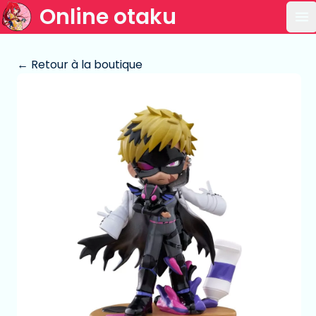
Online otaku
Ou
← Retour à la boutique