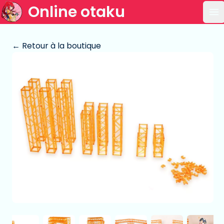
Online otaku
Ou
← Retour à la boutique