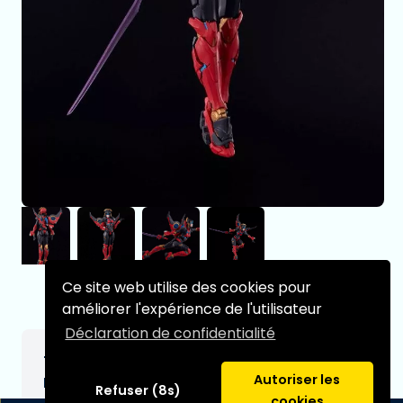
Ce site web utilise des cookies pour
améliorer l'expérience de l'utilisateur
Déclaration de confidentialité
Transformers figurine Furai Model Plastic
Autoriser les
Model Kit Windblade (re-run) 16 cm
Refuser (8s)
cookies