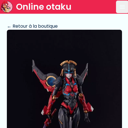
Online otaku
Ou
← Retour à la boutique