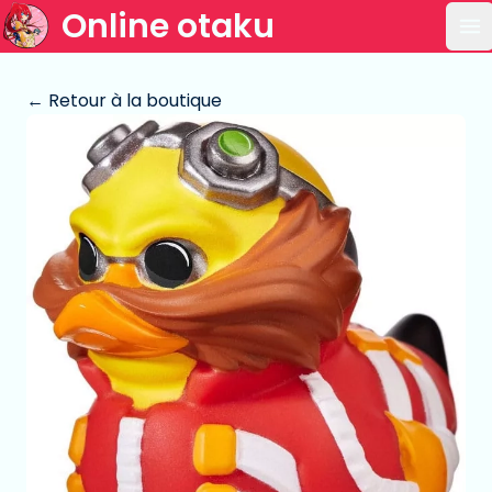
Online otaku
Ou
← Retour à la boutique