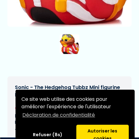
Sonic - The Hedgehog Tubbz Mini figurine
PVC Dr. Eggman 5 cm
Ce site web utilise des cookies pour
améliorer l'expérience de l'utilisateur
€9,99
[Sous réserve de modifications]
Déclaration de confidentialité
Date de livraison prévue:
N/A
Type:
Autoriser les
Refuser (8s)
cookies