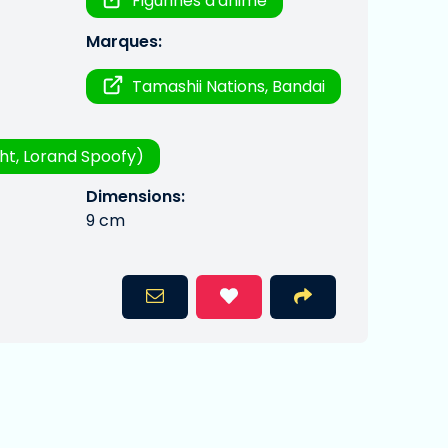
Figurines d'anime
Marques:
Tamashii Nations, Bandai
ght, Lorand Spoofy)
Dimensions:
9 cm