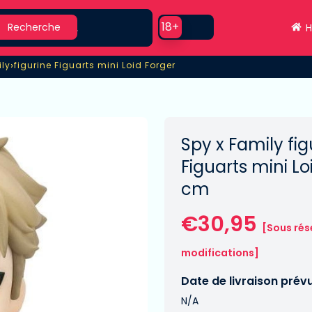
earch
Use setting
18+
Recherche
H
›
ily
figurine Figuarts mini Loid Forger
ly
figurine Figuarts mini Loid Forger
Spy x Family fig
Figuarts mini Lo
cm
€30,95
[Sous rés
modifications]
Date de livraison prév
N/A