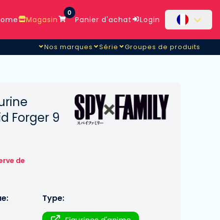
0
ome
Magasin
Panier d'achat
Login
Nos marques
Série
Groupes de produits
urine
id Forger 9
erve de
ue:
Type: