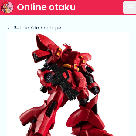
Online otaku
Ou
← Retour à la boutique