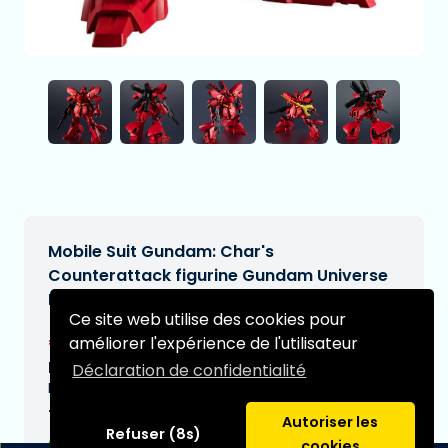
Mobile Suit Gundam: Char's
Counterattack figurine Gundam Universe
MSN-04 Sazabi 16 cm
Ce site web utilise des cookies pour
€49,95
améliorer l'expérience de l'utilisateur
[Sous réserve de modifications]
Date de livraison prévue:
Déclaration de confidentialité
N/A
Type:
Autoriser les
Refuser (8s)
cookies