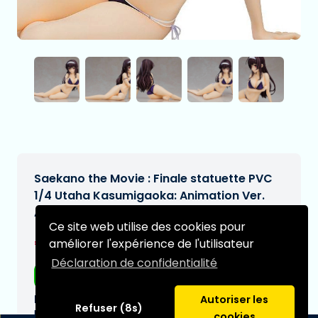
Saekano the Movie : Finale statuette PVC
1/4 Utaha Kasumigaoka: Animation Ver.
AQ 20 cm
Ce site web utilise des cookies pour
€277,95
améliorer l'expérience de l'utilisateur
[Sous réserve de modifications]
Déclaration de confidentialité
Livraison gratuite
Date de livraison prévue:
Autoriser les
Refuser (8s)
N/A
cookies