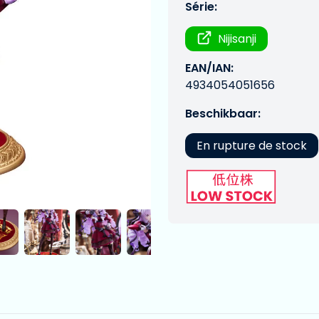
Série:
Nijisanji
EAN/IAN:
4934054051656
Beschikbaar:
En rupture de stock