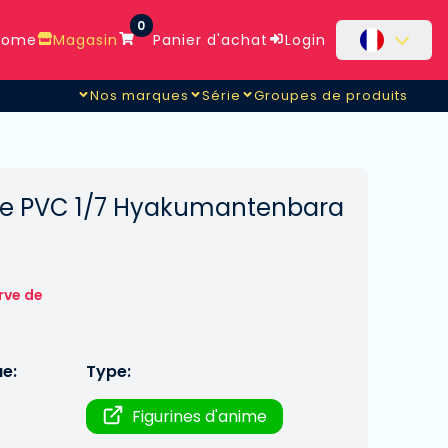
0
ome
Magasin
Panier d'achat
Login
Nos marques
Série
Groupes de produits
ette PVC 1/7 Hyakumantenbara
rve de
ue:
Type:
Figurines d'anime