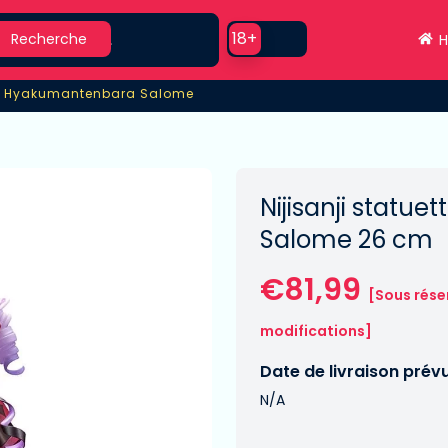
earch
Use setting
18+
Recherche
H
/7 Hyakumantenbara Salome
/7 Hyakumantenbara Salome
Nijisanji statu
Salome 26 cm
€81,99
[Sous rése
modifications]
Date de livraison prév
N/A