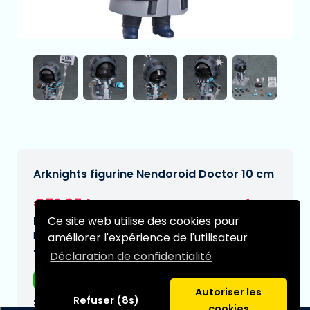
Arknights figurine Nendoroid Doctor 10 cm
€76,95
[Sous réserve de modifications]
Ce site web utilise des cookies pour
Date de livraison prévue:
N/A
améliorer l'expérience de l'utilisateur
Type:
Déclaration de confidentialité
Figurines d'anime
Autoriser les
Refuser (8s)
Série:
cookies