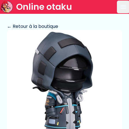
Online otaku
Ou
← Retour à la boutique